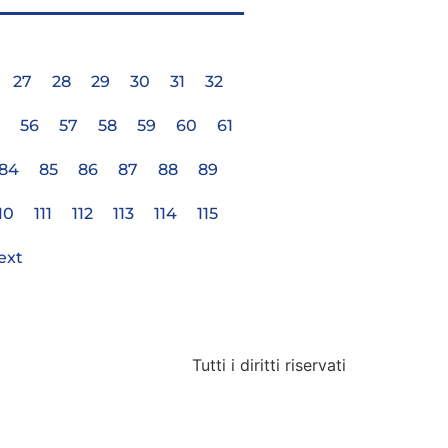
27
28
29
30
31
32
56
57
58
59
60
61
84
85
86
87
88
89
10
111
112
113
114
115
ext
Tutti i diritti riservati