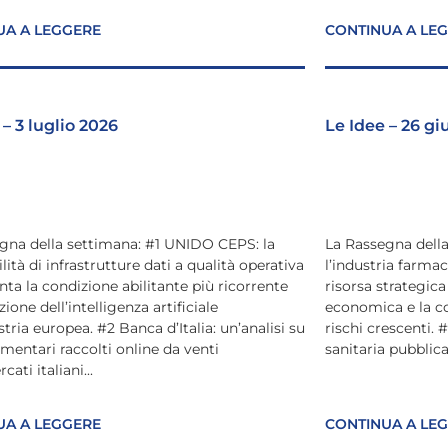
UA A LEGGERE
CONTINUA A LE
 – 3 luglio 2026
Le Idee – 26 g
gna della settimana: #1 UNIDO CEPS: la
La Rassegna della
lità di infrastrutture dati a qualità operativa
l’industria farma
nta la condizione abilitante più ricorrente
risorsa strategica 
zione dell’intelligenza artificiale
economica e la co
stria europea. #2 Banca d’Italia: un’analisi su
rischi crescenti. 
imentari raccolti online da venti
sanitaria pubblica
ati italiani...
UA A LEGGERE
CONTINUA A LE