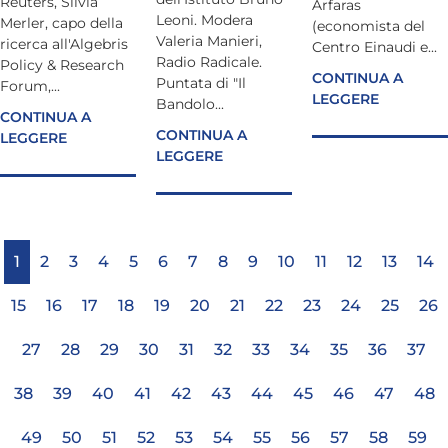
Reuters, Silvia
Arfaras
Leoni. Modera
Merler, capo della
(economista del
Valeria Manieri,
ricerca all'Algebris
Centro Einaudi e...
Radio Radicale.
Policy & Research
CONTINUA A
Puntata di "Il
Forum,...
LEGGERE
Bandolo...
CONTINUA A
CONTINUA A
LEGGERE
LEGGERE
1
2
3
4
5
6
7
8
9
10
11
12
13
14
15
16
17
18
19
20
21
22
23
24
25
26
27
28
29
30
31
32
33
34
35
36
37
38
39
40
41
42
43
44
45
46
47
48
49
50
51
52
53
54
55
56
57
58
59