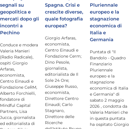
segnali su
Spagna. Crisi e
Pluriennale
geopolitica e
crescite diverse,
europeo e la
mercati dopo gli
quale fotografia
stagnazione
incontri a
europea?
economica di
Pechino
Italia e
Giorgio Arfaras,
Germania
economista,
Conduce e modera
Centro Einaudi e
Valeria Manieri
Puntata di "Il
Fondazione Cerm;
(Radio Radicale),
Bandolo - Quadro
Dino Pesole,
ospiti Giorgio
Finanziario
giornalista,
Arfaras,
Pluriennale
editorialista de Il
economista,
europeo e la
Sole 24 Ore;
Centro Einaudi e
stagnazione
Giuseppe Russo,
Fondazione CeRM,
economica di Italia
economista,
Alberto Forchielli,
e Germania" di
Direttore Centro
fondatore di
sabato 2 maggio
Einaudi; Carlo
Mindful Capital
2026 , condotta da
Stagnaro,
Partners, Lisa
Valeria Manieri che
Direttore delle
Jucca, giornalista
in questa puntata
Ricerche
ed editorialista di
ha ospitato Giorgio
dell'Istituto Bruno