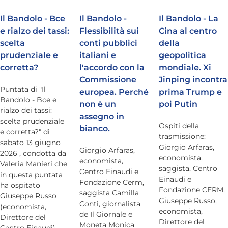
Bandolo
Il Bandolo - Bce
Il Bandolo -
Il Bandolo - La
e rialzo dei tassi:
Flessibilità sui
Cina al centro
scelta
conti pubblici
della
Connessioni
prudenziale e
italiani e
geopolitica
corretta?
l'accordo con la
mondiale. Xi
Fondazione CERM
Commissione
Jinping incontra
Puntata di "Il
europea. Perché
prima Trump e
Bandolo - Bce e
Fondazione CERM – Idee
non è un
poi Putin
rialzo dei tassi:
assegno in
scelta prudenziale
Ospiti della
bianco.
e corretta?" di
trasmissione:
sabato 13 giugno
Giorgio Arfaras,
Giorgio Arfaras,
2026 , condotta da
economista,
economista,
Valeria Manieri che
saggista, Centro
Centro Einaudi e
in questa puntata
Einaudi e
Fondazione Cerm,
ha ospitato
Fondazione CERM,
saggista Camilla
Giuseppe Russo
Giuseppe Russo,
Conti, giornalista
(economista,
economista,
de Il Giornale e
Direttore del
Direttore del
Moneta Monica
Centro Einaudi),