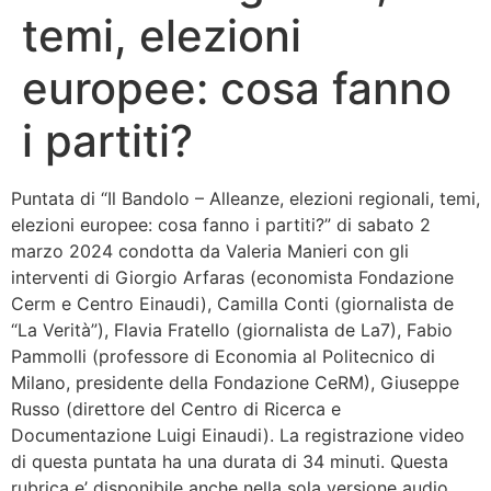
temi, elezioni
Bandolo
europee: cosa fanno
Connessioni
i partiti?
Fondazione CERM
Puntata di “Il Bandolo – Alleanze, elezioni regionali, temi,
Fondazione CERM – Idee
elezioni europee: cosa fanno i partiti?” di sabato 2
marzo 2024 condotta da Valeria Manieri con gli
interventi di Giorgio Arfaras (economista Fondazione
Cerm e Centro Einaudi), Camilla Conti (giornalista de
“La Verità”), Flavia Fratello (giornalista de La7), Fabio
Pammolli (professore di Economia al Politecnico di
Milano, presidente della Fondazione CeRM), Giuseppe
Russo (direttore del Centro di Ricerca e
Documentazione Luigi Einaudi). La registrazione video
di questa puntata ha una durata di 34 minuti. Questa
rubrica e’ disponibile anche nella sola versione audio.