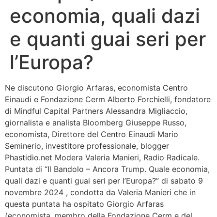
economia, quali dazi
Bandolo
e quanti guai seri per
Connessioni
l’Europa?
Fondazione CERM
Ne discutono Giorgio Arfaras, economista Centro
Fondazione CERM – Idee
Einaudi e Fondazione Cerm Alberto Forchielli, fondatore
di Mindful Capital Partners Alessandra Migliaccio,
giornalista e analista Bloomberg Giuseppe Russo,
economista, Direttore del Centro Einaudi Mario
Seminerio, investitore professionale, blogger
Phastidio.net Modera Valeria Manieri, Radio Radicale.
Puntata di “Il Bandolo – Ancora Trump. Quale economia,
quali dazi e quanti guai seri per l’Europa?” di sabato 9
novembre 2024 , condotta da Valeria Manieri che in
questa puntata ha ospitato Giorgio Arfaras
(economista, membro della Fondazione Cerm e del