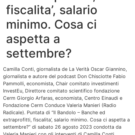
fiscalita’, salario
Bandolo
minimo. Cosa ci
Connessioni
aspetta a
Fondazione CERM
settembre?
Fondazione CERM – Idee
Camilla Conti, giornalista de La Verità Oscar Giannino,
giornalista e autore del podcast Don Chisciotte Fabio
Pammolli, economista, Chair comitato investimenti
InvestEu, Direttore comitato scientifico fondazione
Cerm Giorgio Arfaras, economista, Centro Einaudi e
Fondazione Cerm Conduce Valeria Manieri (Radio
Radicale). Puntata di “Il Bandolo – Banche ed
extraprofitti, fiscalita’, salario minimo. Cosa ci aspetta a
settembre?” di sabato 26 agosto 2023 condotta da
Valeria Manieri con gli interventi di Camilla Conti