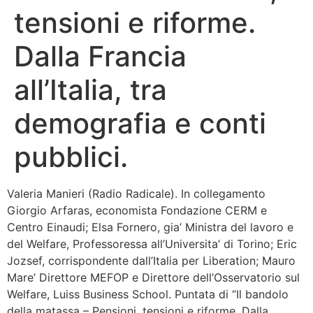
tensioni e riforme.
Bandolo
Dalla Francia
Connessioni
all’Italia, tra
Fondazione CERM
demografia e conti
Fondazione CERM – Idee
pubblici.
Valeria Manieri (Radio Radicale). In collegamento
Giorgio Arfaras, economista Fondazione CERM e
Centro Einaudi; Elsa Fornero, gia’ Ministra del lavoro e
del Welfare, Professoressa all’Universita’ di Torino; Eric
Jozsef, corrispondente dall’Italia per Liberation; Mauro
Mare’ Direttore MEFOP e Direttore dell’Osservatorio sul
Welfare, Luiss Business School. Puntata di “Il bandolo
della matassa – Pensioni, tensioni e riforme. Dalla