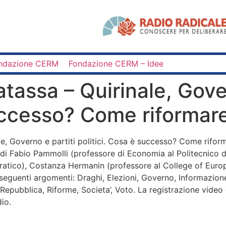
ndazione CERM
Fondazione CERM – Idee
atassa – Quirinale, Gove
successo? Come riformar
ale, Governo e partiti politici. Cosa è successo? Come rifo
i di Fabio Pammolli (professore di Economia al Politecnico 
atico), Costanza Hermanin (professore al College of Europ
 i seguenti argomenti: Draghi, Elezioni, Governo, Informazione,
a Repubblica, Riforme, Societa’, Voto. La registrazione video
io.