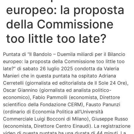
europeo: la proposta
Bandolo
della Commissione
Connessioni
too little too late?
Fondazione CERM
Puntata di “Il Bandolo – Duemila miliardi per il Bilancio
Fondazione CERM – Idee
europeo: la proposta della Commissione too little too
late?” di sabato 26 luglio 2025 condotta da Valeria
Manieri che in questa puntata ha ospitato Adriana
Cerretelli (giornalista ed editorialista de Il Sole 24 Ore),
Oscar Giannino (giornalista ed analista politico-
economico), Fabio Pammolli (economista, Direttore
scientifico della Fondazione CERM), Fausto Panunzi
(ordinario di Economia Politica all’Università
Commerciale Luigi Bocconi di Milano), Giuseppe Russo
(economista, Direttore Centro Einaudi). La registrazione
video di questa puntata ha una durata di 44 minuti. La