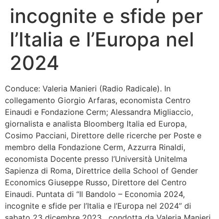
incognite e sfide per
Bandolo
l’Italia e l’Europa nel
Connessioni
2024
Fondazione CERM
Conduce: Valeria Manieri (Radio Radicale). In
Fondazione CERM – Idee
collegamento Giorgio Arfaras, economista Centro
Einaudi e Fondazione Cerm; Alessandra Migliaccio,
giornalista e analista Bloomberg Italia ed Europa,
Cosimo Pacciani, Direttore delle ricerche per Poste e
membro della Fondazione Cerm, Azzurra Rinaldi,
economista Docente presso l’Università Unitelma
Sapienza di Roma, Direttrice della School of Gender
Economics Giuseppe Russo, Direttore del Centro
Einaudi. Puntata di “Il Bandolo – Economia 2024,
incognite e sfide per l’Italia e l’Europa nel 2024” di
sabato 23 dicembre 2023 , condotta da Valeria Manieri