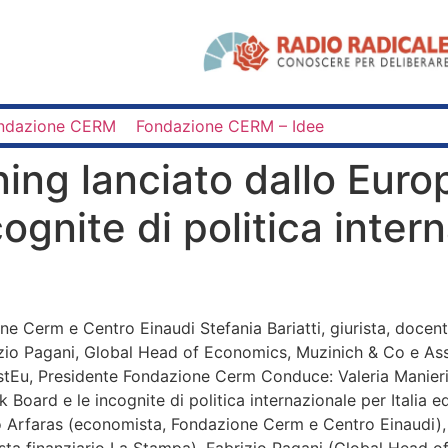
ndazione CERM
Fondazione CERM – Idee
rning lanciato dallo Eu
ognite di politica intern
e Cerm e Centro Einaudi Stefania Bariatti, giurista, docente
rizio Pagani, Global Head of Economics, Muzinich & Co e A
tEu, Presidente Fondazione Cerm Conduce: Valeria Manieri, R
 Board e le incognite di politica internazionale per Italia
io Arfaras (economista, Fondazione Cerm e Centro Einaudi), S