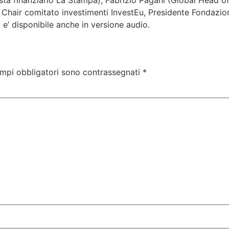
alista finanziario La Stampa), Fabrizio Pagani (Global Head
Chair comitato investimenti InvestEu, Presidente Fondazion
 e’ disponibile anche in versione audio.
ampi obbligatori sono contrassegnati
*