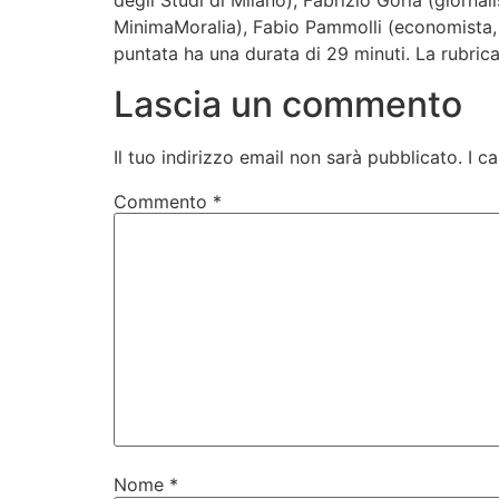
degli Studi di Milano), Fabrizio Goria (giorn
MinimaMoralia), Fabio Pammolli (economista, 
puntata ha una durata di 29 minuti. La rubrica
Lascia un commento
Il tuo indirizzo email non sarà pubblicato.
I c
Commento
*
Nome
*