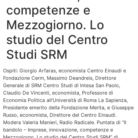
competenze e
Bandolo
Mezzogiorno. Lo
Connessioni
studio del Centro
Fondazione CERM
Studi SRM
Fondazione CERM – Idee
Ospiti: Giorgio Arfaras, economista Centro Einaudi e
Fondazione Cerm, Massimo Deandreis, Direttore
Generale di SRM Centro Studi di Intesa San Paolo,
Claudio De Vincenti, economista, Professore di
Economia Politica all’Università di Roma La Sapienza,
Presidente emerito della Fondazione Merita, e Giuseppe
Russo, economista, Direttore del Centro Einaudi.
Modera Valeria Manieri, Radio Radicale. Puntata di “Il
bandolo – Imprese, innovazione, competenze e
Mezzogiorno. Lo studio del Centro Studi SRM” di