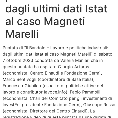
dagli ultimi dati Istat
Bandolo
al caso Magneti
Connessioni
Marelli
Fondazione CERM
Puntata di “Il Bandolo – Lavoro e politiche industriali:
Fondazione CERM – Idee
dagli ultimi dati Istat al caso Magneti Marelli” di sabato
7 ottobre 2023 condotta da Valeria Manieri che in
questa puntata ha ospitato Giorgio Arfaras
(economista, Centro Einaudi e Fondazione Cerm),
Marco Bentivogli (coordinatore di Base Italia),
Francesco Giubileo (esperto di politiche attive del
lavoro e contributor lavoce.info), Fabio Pammolli
(economista, Chair del Comitato per gli investimenti di
InvestEu, presidente Fondazione Cerm), Giuseppe Russo
(economista, Direttore del Centro Einaudi). La
registrazione video di questa puntata ha una durata di