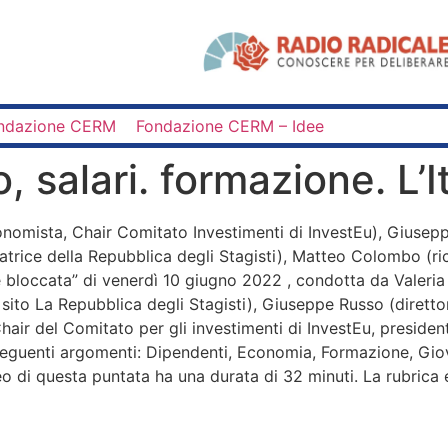
ndazione CERM
Fondazione CERM – Idee
, salari. formazione. L’I
conomista, Chair Comitato Investimenti di InvestEu), Giusep
datrice della Repubblica degli Stagisti), Matteo Colombo (ri
 è bloccata” di venerdì 10 giugno 2022 , condotta da Valeri
el sito La Repubblica degli Stagisti), Giuseppe Russo (diret
Chair del Comitato per gli investimenti di InvestEu, presi
 seguenti argomenti: Dipendenti, Economia, Formazione, Giov
eo di questa puntata ha una durata di 32 minuti. La rubrica 