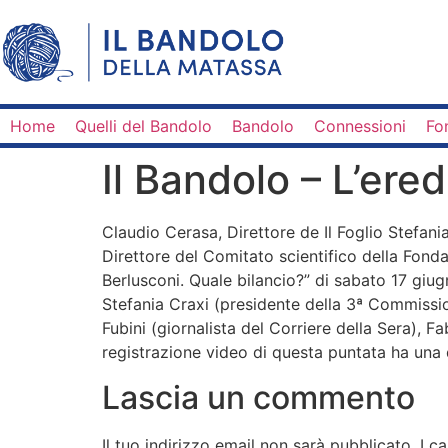
Home
Quelli del Bandolo
Bandolo
Connessioni
Fo
Il Bandolo – L’ered
Claudio Cerasa, Direttore de Il Foglio Stefania
Direttore del Comitato scientifico della Fonda
Berlusconi. Quale bilancio?” di sabato 17 giug
Stefania Craxi (presidente della 3ª Commission
Fubini (giornalista del Corriere della Sera),
registrazione video di questa puntata ha una 
Lascia un commento
Il tuo indirizzo email non sarà pubblicato.
I c