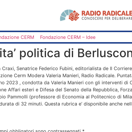
ndazione CERM
Fondazione CERM – Idee
ita’ politica di Berlusco
 Craxi, Senatrice Federico Fubini, editorialista de Il Corri
zione Cerm Modera Valeria Manieri, Radio Radicale. Puntata d
no 2023 , condotta da Valeria Manieri con gli interventi di C
e Affari esteri e Difesa del Senato della Repubblica, Forza
 Fabio Pammolli (professore di Economia al Politecnico di Mi
durata di 32 minuti. Questa rubrica e’ disponibile anche ne
ampi obbligatori sono contrassegnati
*