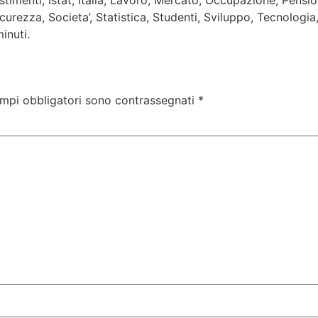
imenti, Istat, Italia, Lavoro, Mercato, Occupazione, Pensiona
icurezza, Societa’, Statistica, Studenti, Sviluppo, Tecnologi
inuti.
ampi obbligatori sono contrassegnati
*