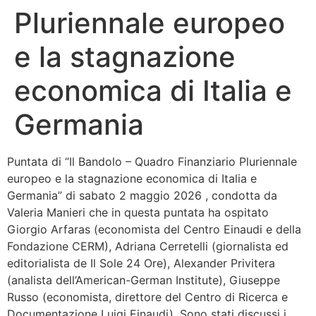
Pluriennale europeo
Bandolo
e la stagnazione
Connessioni
economica di Italia e
Fondazione CERM
Germania
Fondazione CERM – Idee
Puntata di “Il Bandolo – Quadro Finanziario Pluriennale
europeo e la stagnazione economica di Italia e
Germania” di sabato 2 maggio 2026 , condotta da
Valeria Manieri che in questa puntata ha ospitato
Giorgio Arfaras (economista del Centro Einaudi e della
Fondazione CERM), Adriana Cerretelli (giornalista ed
editorialista de Il Sole 24 Ore), Alexander Privitera
(analista dell’American-German Institute), Giuseppe
Russo (economista, direttore del Centro di Ricerca e
Documentazione Luigi Einaudi). Sono stati discussi i