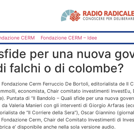
ndazione CERM
Fondazione CERM – Idee
i sfide per una nuova g
 falchi o di colombe?
Fondazione Cerm Ferruccio De Bortoli, editorialista de Il Co
mmolli, economista, Chair comitato investimenti InvestEu, 
). Puntata di “Il Bandolo – Quali sfide per una nuova gove
a Valeria Manieri con gli interventi di Giorgio Arfaras (ec
ialista de “Il Corriere della Sera”), Oscar Giannino (giorna
 Fondazione Cerm, Chair del Comitato Investimenti di Invest
brica e’ disponibile anche nella sola versione audio.