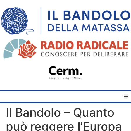
Il Bandolo – Quanto
Home
può reggere l’Europa
Quelli del Bandolo