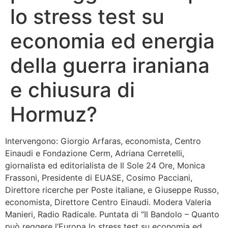
lo stress test su
Bandolo
economia ed energia
Connessioni
della guerra iraniana
Fondazione CERM
e chiusura di
Fondazione CERM – Idee
Hormuz?
Intervengono: Giorgio Arfaras, economista, Centro
Einaudi e Fondazione Cerm, Adriana Cerretelli,
giornalista ed editorialista de Il Sole 24 Ore, Monica
Frassoni, Presidente di EUASE, Cosimo Pacciani,
Direttore ricerche per Poste italiane, e Giuseppe Russo,
economista, Direttore Centro Einaudi. Modera Valeria
Manieri, Radio Radicale. Puntata di “Il Bandolo – Quanto
può reggere l’Europa lo stress test su economia ed