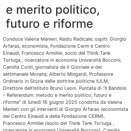
e merito politico,
Bandolo
futuro e riforme
Connessioni
Conduce Valeria Manieri, Radio Radicale; ospiti: Giorgio
Fondazione CERM
Arfaras, economista, Fondazione Cerm e Centro
Einaudi; Francesco Armillei, socio del Think Tank
Fondazione CERM – Idee
Tortuga , ricercatore in economia Università Bocconi;
Camilla Conti, giornalista de Il Giornale e del
settimanale Moneta; Alberto Mingardi, Professore
Ordinario in Storia delle dottrine politiche IULM,
Direttore dell’Istituto Bruno Leoni. Puntata di “Il Bandolo
– Referendum: metodo e merito politico, futuro e
riforme” di lunedì 16 giugno 2025 condotta da Valeria
Manieri con gli interventi di Giorgio Arfaras (economista
del Centro Einaudi e della Fondazione CERM),
Francesco Armillei (socio del Think Tank Tortuga ,
ricercatore in economia Università Bocconi), Camilla