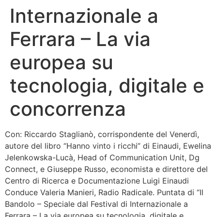
Internazionale a
Bandolo
Ferrara – La via
Connessioni
europea su
Fondazione CERM
tecnologia, digitale e
Fondazione CERM – Idee
concorrenza
Con: Riccardo Staglianò, corrispondente del Venerdì,
autore del libro “Hanno vinto i ricchi” di Einaudi, Ewelina
Jelenkowska-Lucà, Head of Communication Unit, Dg
Connect, e Giuseppe Russo, economista e direttore del
Centro di Ricerca e Documentazione Luigi Einaudi
Conduce Valeria Manieri, Radio Radicale. Puntata di “Il
Bandolo – Speciale dal Festival di Internazionale a
Ferrara – La via europea su tecnologia, digitale e