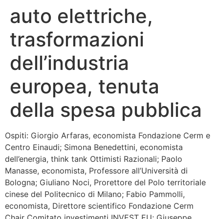
auto elettriche,
Bandolo
trasformazioni
Connessioni
dell’industria
Fondazione CERM
europea, tenuta
Fondazione CERM – Idee
della spesa pubblica
Ospiti: Giorgio Arfaras, economista Fondazione Cerm e
Centro Einaudi; Simona Benedettini, economista
dell’energia, think tank Ottimisti Razionali; Paolo
Manasse, economista, Professore all’Università di
Bologna; Giuliano Noci, Prorettore del Polo territoriale
cinese del Politecnico di Milano; Fabio Pammolli,
economista, Direttore scientifico Fondazione Cerm
Chair Comitato investimenti INVEST EU; Giuseppe