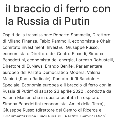
il braccio di ferro con
Bandolo
la Russia di Putin
Connessioni
Ospiti della trasmissione: Roberto Sommella, Direttore
Fondazione CERM
di Milano Finanza, Fabio Pammolli, economista e Chair
comitato investimenti InvestEu, Giuseppe Russo,
Fondazione CERM – Idee
economista e Direttore del Centro Einaudi, Simona
Benedettini, economista dell’energia, Lorenzo Robustelli,
Direttore di EuNews, Brando Benifei, Parlamentare
europeo del Partito Democratico Modera: Valeria
Manieri (Radio Radicale). Puntata di “Il Bandolo –
Speciale. Economia europea e il braccio di ferro con la
Russia di Putin” di sabato 23 aprile 2022 , condotta da
Valeria Manieri che in questa puntata ha ospitato
Simona Benedettini (economista, Amici della Terra),
Giuseppe Russo (direttore del Centro di Ricerca e
Documentazione Luigi Einaudi, Partito Democratico),