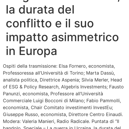
la durata del
Bandolo
conflitto e il suo
Connessioni
impatto asimmetrico
Fondazione CERM
in Europa
Fondazione CERM – Idee
Ospiti della trasmissione: Elsa Fornero, economista,
Professoressa all’Università di Torino; Marta Dassù,
analista politica, Direttrice Aspenia; Silvia Merler, Head
of ESG & Policy Research, Algebris Investments; Fausto
Panunzi, economista, Professore all’Università
Commerciale Luigi Bocconi di Milano; Fabio Pammolli,
economista, Chair Comitato investimenti InvestEu;
Giuseppe Russo, economista, Direttore Centro Einaudi.
Modera: Valeria Manieri, Radio Radicale. Puntata di “Il
bandolo. Speciale – La guerra in Ucraina, la durata del