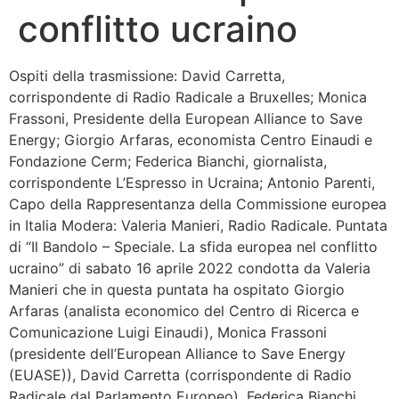
conflitto ucraino
Bandolo
Ospiti della trasmissione: David Carretta,
Connessioni
corrispondente di Radio Radicale a Bruxelles; Monica
Frassoni, Presidente della European Alliance to Save
Fondazione CERM
Energy; Giorgio Arfaras, economista Centro Einaudi e
Fondazione Cerm; Federica Bianchi, giornalista,
Fondazione CERM – Idee
corrispondente L’Espresso in Ucraina; Antonio Parenti,
Capo della Rappresentanza della Commissione europea
in Italia Modera: Valeria Manieri, Radio Radicale. Puntata
di “Il Bandolo – Speciale. La sfida europea nel conflitto
ucraino” di sabato 16 aprile 2022 condotta da Valeria
Manieri che in questa puntata ha ospitato Giorgio
Arfaras (analista economico del Centro di Ricerca e
Comunicazione Luigi Einaudi), Monica Frassoni
(presidente dell’European Alliance to Save Energy
(EUASE)), David Carretta (corrispondente di Radio
Radicale dal Parlamento Europeo), Federica Bianchi