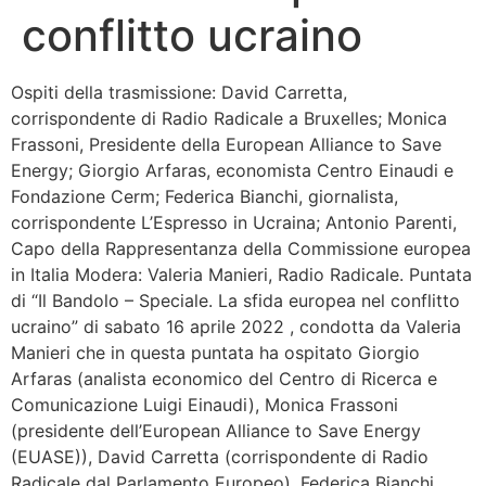
conflitto ucraino
Bandolo
Ospiti della trasmissione: David Carretta,
Connessioni
corrispondente di Radio Radicale a Bruxelles; Monica
Frassoni, Presidente della European Alliance to Save
Fondazione CERM
Energy; Giorgio Arfaras, economista Centro Einaudi e
Fondazione Cerm; Federica Bianchi, giornalista,
Fondazione CERM – Idee
corrispondente L’Espresso in Ucraina; Antonio Parenti,
Capo della Rappresentanza della Commissione europea
in Italia Modera: Valeria Manieri, Radio Radicale. Puntata
di “Il Bandolo – Speciale. La sfida europea nel conflitto
ucraino” di sabato 16 aprile 2022 , condotta da Valeria
Manieri che in questa puntata ha ospitato Giorgio
Arfaras (analista economico del Centro di Ricerca e
Comunicazione Luigi Einaudi), Monica Frassoni
(presidente dell’European Alliance to Save Energy
(EUASE)), David Carretta (corrispondente di Radio
Radicale dal Parlamento Europeo), Federica Bianchi