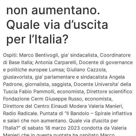
non aumentano.
Bandolo
Quale via d’uscita
Connessioni
per l’Italia?
Fondazione CERM
Ospiti: Marco Bentivogli, gia’ sindacalista, Coordinatore
Fondazione CERM – Idee
di Base Italia; Antonia Carparelli, Docente di governance
e politiche europee Lumsa; Giuliano Cazzola,
giuslavorista, gia’ parlamentare e sindacalista Angela
Padrone, giornalista, saggista, Docente Universita’ della
Tuscia Fabio Pammolli, economista, Direttore scientifico
Fondazione Cerm Giuseppe Russo, economista,
Direttore del Centro Einaudi Modera Valeria Manieri,
Radio Radicale. Puntata di “Il Bandolo – Spirale inflattiva
e salari che non aumentano. Quale via d’uscita per
l’Italia?” di sabato 18 marzo 2023 condotta da Valeria
Manieri che in questa puntata ha ospitato Marco