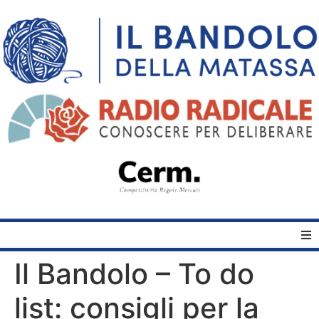
Il Bandolo – To do
Home
list: consigli per la
Quelli del Bandolo