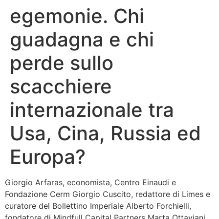
egemonie. Chi
Bandolo
guadagna e chi
Connessioni
perde sullo
Fondazione CERM
scacchiere
Fondazione CERM – Idee
internazionale tra
Usa, Cina, Russia ed
Europa?
Giorgio Arfaras, economista, Centro Einaudi e
Fondazione Cerm Giorgio Cuscito, redattore di Limes e
curatore del Bollettino Imperiale Alberto Forchielli,
fondatore di Mindfull Capital Partners Marta Ottaviani,