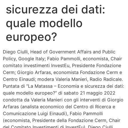
sicurezza dei dati:
Bandolo
quale modello
Connessioni
europeo?
Fondazione CERM
Diego Ciulli, Head of Government Affairs and Public
Fondazione CERM – Idee
Policy, Google Italy; Fabio Pammolli, economista, Chair
comitato investimenti InvestEu, Presidente Fondazione
Cerm; Giorgio Arfaras, economista Fondazione Cerm e
Centro Einaudi; modera Valeria Manieri, Radio Radicale.
Puntata di “La Matassa – Economia e sicurezza dei dati:
quale modello europeo?” di sabato 21 maggio 2022
condotta da Valeria Manieri con gli interventi di Giorgio
Arfaras (analista economico del Centro di Ricerca e
Comunicazione Luigi Einaudi), Fabio Pammolli
(economista, Presidente della Fondazione Cerm, Chair
del Comitato Investimenti di InvestEu), Diego Ciulli