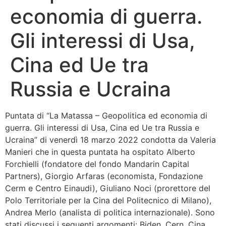
economia di guerra.
Bandolo
Gli interessi di Usa,
Connessioni
Cina ed Ue tra
Fondazione CERM
Russia e Ucraina
Fondazione CERM – Idee
Puntata di “La Matassa – Geopolitica ed economia di
guerra. Gli interessi di Usa, Cina ed Ue tra Russia e
Ucraina” di venerdì 18 marzo 2022 condotta da Valeria
Manieri che in questa puntata ha ospitato Alberto
Forchielli (fondatore del fondo Mandarin Capital
Partners), Giorgio Arfaras (economista, Fondazione
Cerm e Centro Einaudi), Giuliano Noci (prorettore del
Polo Territoriale per la Cina del Politecnico di Milano),
Andrea Merlo (analista di politica internazionale). Sono
stati discussi i seguenti argomenti: Biden, Cern, Cina,