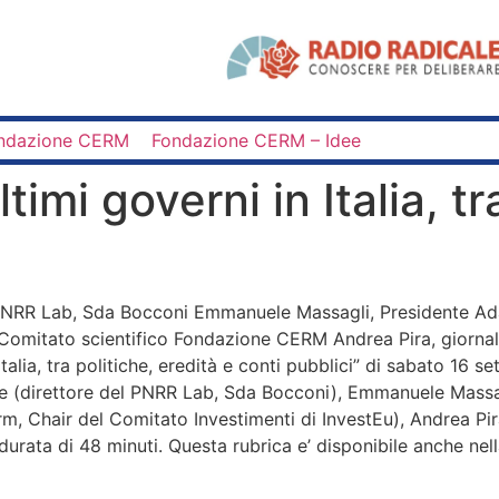
ndazione CERM
Fondazione CERM – Idee
timi governi in Italia, tr
 PNRR Lab, Sda Bocconi Emmanuele Massagli, Presidente Ad
 Comitato scientifico Fondazione CERM Andrea Pira, giornal
Italia, tra politiche, eredità e conti pubblici” di sabato 1
e (direttore del PNRR Lab, Sda Bocconi), Emmanuele Massag
, Chair del Comitato Investimenti di InvestEu), Andrea Pira
durata di 48 minuti. Questa rubrica e’ disponibile anche ne