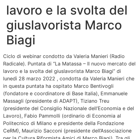
lavoro e la svolta del
Bandolo
giuslavorista Marco
Connessioni
Biagi
Fondazione CERM
Ciclo di webinar condotto da Valeria Manieri (Radio
Fondazione CERM – Idee
Radicale). Puntata di “La Matassa – Il nuovo mercato del
lavoro e la svolta del giuslavorista Marco Biagi” di
lunedì 28 marzo 2022 , condotta da Valeria Manieri che
in questa puntata ha ospitato Marco Bentivogli
(fondatore e coordinatore di Base Italia), Emmanuele
Massagli (presidente di ADAPT), Tiziano Treu
(presidente del Consiglio Nazionale dell’Economia e del
Lavoro), Fabio Pammolli (ordinario di Economia al
Politecnico di Milano e presidente della Fondazione
CeRM), Maurizio Sacconi (presidente dell’Associazione
per la Cultura Riformista Amici di Marco Biagi). Tra gli