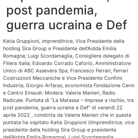
post pandemia,
Bandolo
guerra ucraina e Def
Connessioni
Katia Gruppioni, imprenditrice, Vice Presidente della
Fondazione CERM
holding Sira Group e Presidente dell’Aidda Emilia
Romagna; Luigi Scordamaglia, Consigliere delegato di
Fondazione CERM – Idee
Filiera Italia; Edoardo Corrado Caforio, Amministratore
Unico di ABC Assevera Spa; Francesco Ferrari, Ferrari
Costruizioni Meccaniche e Vice Presidente Confimi
Industria; Giorgio Arfaras, economista Fondazione Cerm
e Centro Einaudi. Modera: Valeria Manieri, Radio
Radicale. Puntata di “La Matassa – Imprese a rischio, tra
post pandemia, guerra ucraina e Def” di venerdì 22
aprile 2022 , condotta da Valeria Manieri che in questa
puntata ha ospitato Katia Gruppioni (iimprenditrice, vice
presidente della holding Sira Group e presidente
dell’Aidda Emilia Romagna), Luigi Scordamaglia