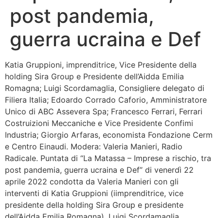
post pandemia,
Bandolo
guerra ucraina e Def
Connessioni
Katia Gruppioni, imprenditrice, Vice Presidente della
Fondazione CERM
holding Sira Group e Presidente dell’Aidda Emilia
Romagna; Luigi Scordamaglia, Consigliere delegato di
Fondazione CERM – Idee
Filiera Italia; Edoardo Corrado Caforio, Amministratore
Unico di ABC Assevera Spa; Francesco Ferrari, Ferrari
Costruizioni Meccaniche e Vice Presidente Confimi
Industria; Giorgio Arfaras, economista Fondazione Cerm
e Centro Einaudi. Modera: Valeria Manieri, Radio
Radicale. Puntata di “La Matassa – Imprese a rischio, tra
post pandemia, guerra ucraina e Def” di venerdì 22
aprile 2022 condotta da Valeria Manieri con gli
interventi di Katia Gruppioni (iimprenditrice, vice
presidente della holding Sira Group e presidente
dell’Aidda Emilia Romagna), Luigi Scordamaglia