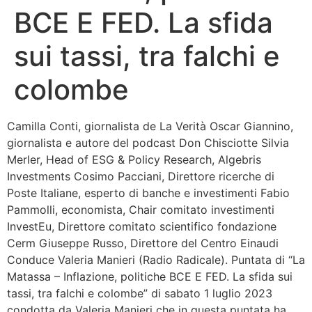
BCE E FED. La sfida
Bandolo
sui tassi, tra falchi e
Connessioni
colombe
Fondazione CERM
Camilla Conti, giornalista de La Verità Oscar Giannino,
Fondazione CERM – Idee
giornalista e autore del podcast Don Chisciotte Silvia
Merler, Head of ESG & Policy Research, Algebris
Investments Cosimo Pacciani, Direttore ricerche di
Poste Italiane, esperto di banche e investimenti Fabio
Pammolli, economista, Chair comitato investimenti
InvestEu, Direttore comitato scientifico fondazione
Cerm Giuseppe Russo, Direttore del Centro Einaudi
Conduce Valeria Manieri (Radio Radicale). Puntata di “La
Matassa – Inflazione, politiche BCE E FED. La sfida sui
tassi, tra falchi e colombe” di sabato 1 luglio 2023
condotta da Valeria Manieri che in questa puntata ha