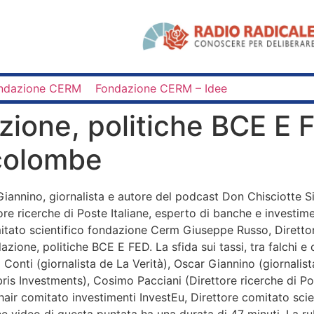
ndazione CERM
Fondazione CERM – Idee
zione, politiche BCE E F
e colombe
 Giannino, giornalista e autore del podcast Don Chisciotte S
re ricerche di Poste Italiane, esperto di banche e investim
mitato scientifico fondazione Cerm Giuseppe Russo, Diretto
flazione, politiche BCE E FED. La sfida sui tassi, tra falch
a Conti (giornalista de La Verità), Oscar Giannino (giornalis
is Investments), Cosimo Pacciani (Direttore ricerche di Pos
hair comitato investimenti InvestEu, Direttore comitato sc