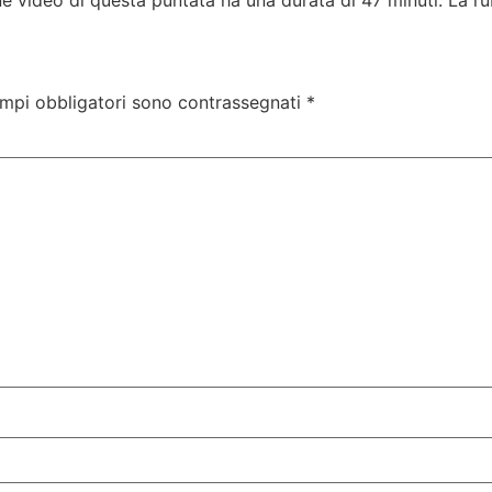
ne video di questa puntata ha una durata di 47 minuti. La r
ampi obbligatori sono contrassegnati
*