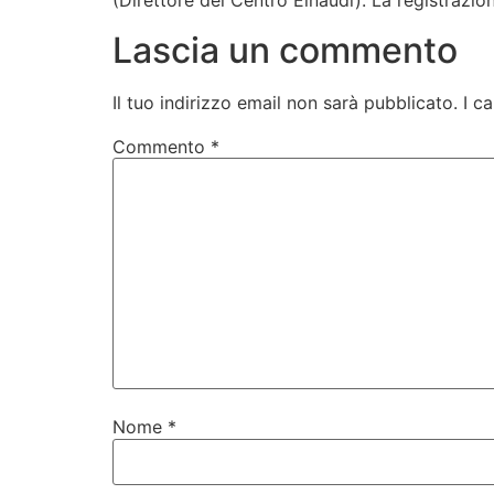
(Direttore del Centro Einaudi). La registrazio
Lascia un commento
Il tuo indirizzo email non sarà pubblicato.
I c
Commento
*
Nome
*