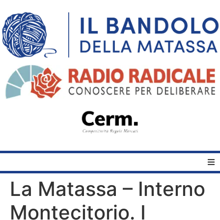
La Matassa – Interno
Home
Montecitorio. I
Quelli del Bandolo