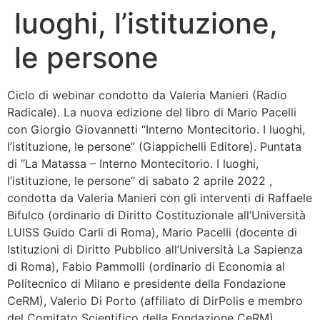
luoghi, l’istituzione,
Bandolo
le persone
Connessioni
Ciclo di webinar condotto da Valeria Manieri (Radio
Fondazione CERM
Radicale). La nuova edizione del libro di Mario Pacelli
con Giorgio Giovannetti “Interno Montecitorio. I luoghi,
Fondazione CERM – Idee
l’istituzione, le persone” (Giappichelli Editore). Puntata
di “La Matassa – Interno Montecitorio. I luoghi,
l’istituzione, le persone” di sabato 2 aprile 2022 ,
condotta da Valeria Manieri con gli interventi di Raffaele
Bifulco (ordinario di Diritto Costituzionale all’Università
LUISS Guido Carli di Roma), Mario Pacelli (docente di
Istituzioni di Diritto Pubblico all’Università La Sapienza
di Roma), Fabio Pammolli (ordinario di Economia al
Politecnico di Milano e presidente della Fondazione
CeRM), Valerio Di Porto (affiliato di DirPolis e membro
del Comitato Scientifico della Fondazione CeRM),