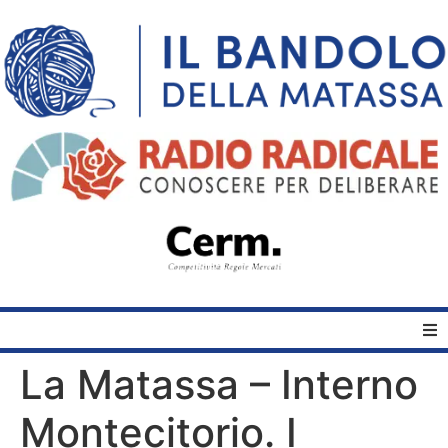
La Matassa – Interno
Home
Montecitorio. I
Quelli del Bandolo