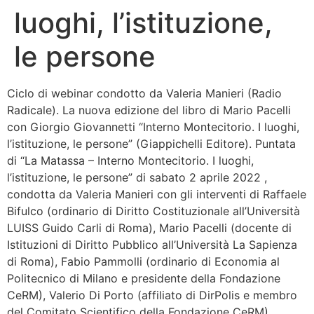
luoghi, l’istituzione,
Bandolo
le persone
Connessioni
Ciclo di webinar condotto da Valeria Manieri (Radio
Fondazione CERM
Radicale). La nuova edizione del libro di Mario Pacelli
con Giorgio Giovannetti “Interno Montecitorio. I luoghi,
Fondazione CERM – Idee
l’istituzione, le persone” (Giappichelli Editore). Puntata
di “La Matassa – Interno Montecitorio. I luoghi,
l’istituzione, le persone” di sabato 2 aprile 2022 ,
condotta da Valeria Manieri con gli interventi di Raffaele
Bifulco (ordinario di Diritto Costituzionale all’Università
LUISS Guido Carli di Roma), Mario Pacelli (docente di
Istituzioni di Diritto Pubblico all’Università La Sapienza
di Roma), Fabio Pammolli (ordinario di Economia al
Politecnico di Milano e presidente della Fondazione
CeRM), Valerio Di Porto (affiliato di DirPolis e membro
del Comitato Scientifico della Fondazione CeRM),