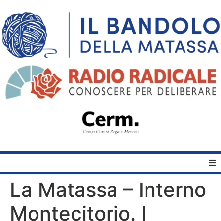
La Matassa – Interno
Home
Montecitorio. I
Quelli del Bandolo