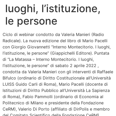
luoghi, l’istituzione,
Bandolo
le persone
Connessioni
Ciclo di webinar condotto da Valeria Manieri (Radio
Fondazione CERM
Radicale). La nuova edizione del libro di Mario Pacelli
con Giorgio Giovannetti “Interno Montecitorio. I luoghi,
Fondazione CERM – Idee
l’istituzione, le persone” (Giappichelli Editore). Puntata
di “La Matassa – Interno Montecitorio. I luoghi,
l’istituzione, le persone” di sabato 2 aprile 2022 ,
condotta da Valeria Manieri con gli interventi di Raffaele
Bifulco (ordinario di Diritto Costituzionale all’Università
LUISS Guido Carli di Roma), Mario Pacelli (docente di
Istituzioni di Diritto Pubblico all’Università La Sapienza
di Roma), Fabio Pammolli (ordinario di Economia al
Politecnico di Milano e presidente della Fondazione
CeRM), Valerio Di Porto (affiliato di DirPolis e membro
del Comitato Scientifico della Fondazione CeRM),