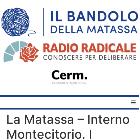
La Matassa – Interno
Home
Montecitorio. I
Quelli del Bandolo