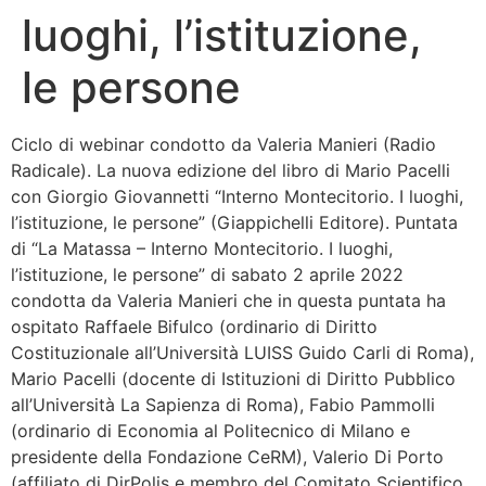
luoghi, l’istituzione,
Bandolo
le persone
Connessioni
Ciclo di webinar condotto da Valeria Manieri (Radio
Fondazione CERM
Radicale). La nuova edizione del libro di Mario Pacelli
con Giorgio Giovannetti “Interno Montecitorio. I luoghi,
Fondazione CERM – Idee
l’istituzione, le persone” (Giappichelli Editore). Puntata
di “La Matassa – Interno Montecitorio. I luoghi,
l’istituzione, le persone” di sabato 2 aprile 2022
condotta da Valeria Manieri che in questa puntata ha
ospitato Raffaele Bifulco (ordinario di Diritto
Costituzionale all’Università LUISS Guido Carli di Roma),
Mario Pacelli (docente di Istituzioni di Diritto Pubblico
all’Università La Sapienza di Roma), Fabio Pammolli
(ordinario di Economia al Politecnico di Milano e
presidente della Fondazione CeRM), Valerio Di Porto
(affiliato di DirPolis e membro del Comitato Scientifico