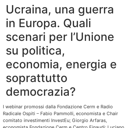
Ucraina, una guerra
Bandolo
in Europa. Quali
Connessioni
scenari per l’Unione
Fondazione CERM
su politica,
Fondazione CERM – Idee
economia, energia e
soprattutto
democrazia?
I webinar promossi dalla Fondazione Cerm e Radio
Radicale Ospiti – Fabio Pammolli, economista e Chair
comitato investimenti InvestEu; Giorgio Arfaras,
economista Fondazione Cerm e Centro Einaudi; Luciano