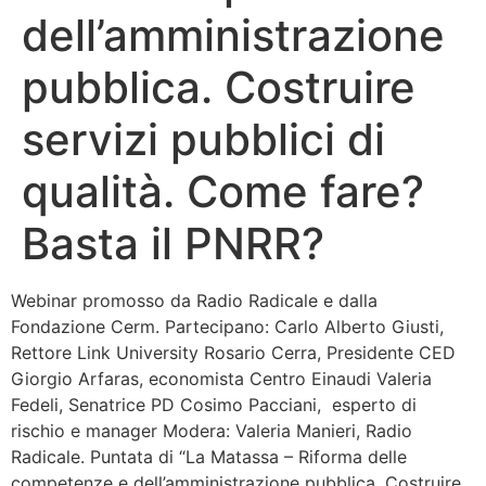
dell’amministrazione
Bandolo
pubblica. Costruire
Connessioni
servizi pubblici di
Fondazione CERM
qualità. Come fare?
Fondazione CERM – Idee
Basta il PNRR?
Webinar promosso da Radio Radicale e dalla
Fondazione Cerm. Partecipano: Carlo Alberto Giusti,
Rettore Link University Rosario Cerra, Presidente CED
Giorgio Arfaras, economista Centro Einaudi Valeria
Fedeli, Senatrice PD Cosimo Pacciani, esperto di
rischio e manager Modera: Valeria Manieri, Radio
Radicale. Puntata di “La Matassa – Riforma delle
competenze e dell’amministrazione pubblica. Costruire