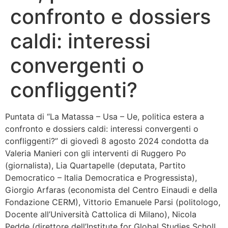
confronto e dossiers
Bandolo
caldi: interessi
Connessioni
convergenti o
Fondazione CERM
confliggenti?
Fondazione CERM – Idee
Puntata di “La Matassa – Usa – Ue, politica estera a
confronto e dossiers caldi: interessi convergenti o
confliggenti?” di giovedì 8 agosto 2024 condotta da
Valeria Manieri con gli interventi di Ruggero Po
(giornalista), Lia Quartapelle (deputata, Partito
Democratico – Italia Democratica e Progressista),
Giorgio Arfaras (economista del Centro Einaudi e della
Fondazione CERM), Vittorio Emanuele Parsi (politologo,
Docente all’Università Cattolica di Milano), Nicola
Pedde (direttore dell’Institute for Global Studies Scholl