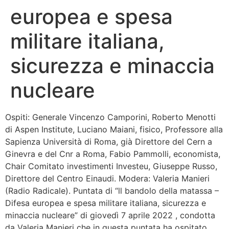
europea e spesa
Bandolo
militare italiana,
Connessioni
sicurezza e minaccia
Fondazione CERM
nucleare
Fondazione CERM – Idee
Ospiti: Generale Vincenzo Camporini, Roberto Menotti
di Aspen Institute, Luciano Maiani, fisico, Professore alla
Sapienza Università di Roma, già Direttore del Cern a
Ginevra e del Cnr a Roma, Fabio Pammolli, economista,
Chair Comitato investimenti Investeu, Giuseppe Russo,
Direttore del Centro Einaudi. Modera: Valeria Manieri
(Radio Radicale). Puntata di “ll bandolo della matassa –
Difesa europea e spesa militare italiana, sicurezza e
minaccia nucleare” di giovedì 7 aprile 2022 , condotta
da Valeria Manieri che in questa puntata ha ospitato