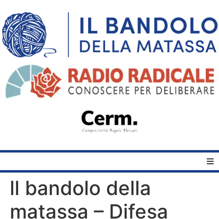
ll bandolo della
Home
matassa – Difesa
Quelli del Bandolo