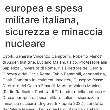
europea e spesa
Bandolo
militare italiana,
Connessioni
sicurezza e minaccia
Fondazione CERM
nucleare
Fondazione CERM – Idee
Ospiti: Generale Vincenzo Camporini, Roberto Menotti
di Aspen Institute, Luciano Maiani, fisico, Professore alla
Sapienza Università di Roma, già Direttore del Cern a
Ginevra e del Cnr a Roma, Fabio Pammolli, economista,
Chair Comitato investimenti Investeu, Giuseppe Russo,
Direttore del Centro Einaudi. Modera: Valeria Manieri
(Radio Radicale). Puntata di “ll bandolo della matassa –
Difesa europea e spesa militare italiana, sicurezza e
minaccia nucleare” di giovedì 7 aprile 2022 , condotta
da Valeria Manieri che in questa puntata ha ospitato