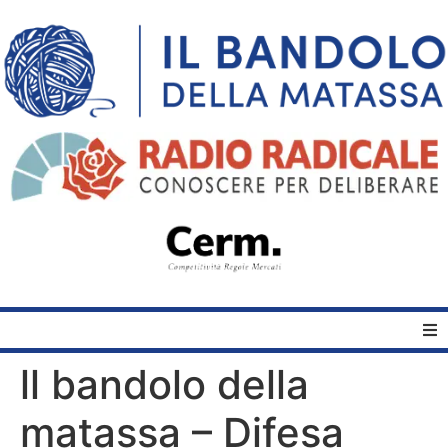
ll bandolo della
Home
matassa – Difesa
Quelli del Bandolo