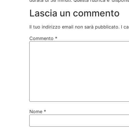
durata di 38 minuti. Questa rubrica e’ disponi
Lascia un commento
Il tuo indirizzo email non sarà pubblicato.
I c
Commento
*
Nome
*