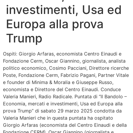
investimenti, Usa ed
Bandolo
Europa alla prova
Connessioni
Trump
Fondazione CERM
Ospiti: Giorgio Arfaras, economista Centro Einaudi e
Fondazione CERM – Idee
Fondazione Cerm, Oscar Giannino, giornalista, analista
politico economico, Cosimo Pacciani, Direttore ricerche
Poste, Fondazione Cerm, Fabrizio Pagani, Partner Vitale
e founder di Minima & Moralia e Giuseppe Russo,
economista e Direttore del Centro Einaudi. Conduce
Valeria Manieri, Radio Radicale. Puntata di “ll Bandolo –
Economia, mercati e investimenti, Usa ed Europa alla
prova Trump” di sabato 29 marzo 2025 condotta da
Valeria Manieri che in questa puntata ha ospitato
Giorgio Arfaras (economista del Centro Einaudi e della
Fondazione CERM), Oscar Giannino (giornalista e