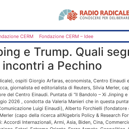
ndazione CERM
Fondazione CERM – Idee
nping e Trump. Quali seg
 incontri a Pechino
cale), ospiti Giorgio Arfaras, economista, Centro Einaudi 
ca, giornalista ed editorialista di Reuters, Silvia Merler, ca
e del Centro Einaudi. Puntata di “ll Bandolo – Xi Jinping e
ggio 2026 , condotta da Valeria Manieri che in questa punt
omunicazione Luigi Einaudi), Alberto Forchielli (fondatore 
via Merler (capo della ricerca all’Algebris Policy & Research
si: Accordi Internazionali, Armi, Asia, Biden, Cina, Comme