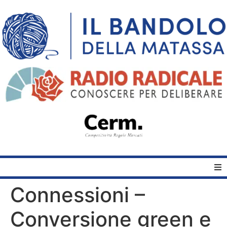
Connessioni –
Home
Conversione green e
Quelli del Bandolo