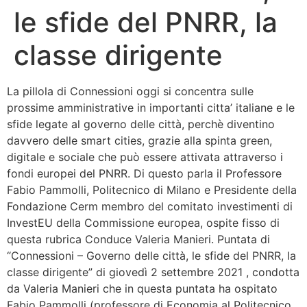
le sfide del PNRR, la
Bandolo
classe dirigente
Connessioni
La pillola di Connessioni oggi si concentra sulle
Fondazione CERM
prossime amministrative in importanti citta’ italiane e le
sfide legate al governo delle città, perchè diventino
Fondazione CERM – Idee
davvero delle smart cities, grazie alla spinta green,
digitale e sociale che può essere attivata attraverso i
fondi europei del PNRR. Di questo parla il Professore
Fabio Pammolli, Politecnico di Milano e Presidente della
Fondazione Cerm membro del comitato investimenti di
InvestEU della Commissione europea, ospite fisso di
questa rubrica Conduce Valeria Manieri. Puntata di
“Connessioni – Governo delle città, le sfide del PNRR, la
classe dirigente” di giovedì 2 settembre 2021 , condotta
da Valeria Manieri che in questa puntata ha ospitato
Fabio Pammolli (professore di Economia al Politecnico